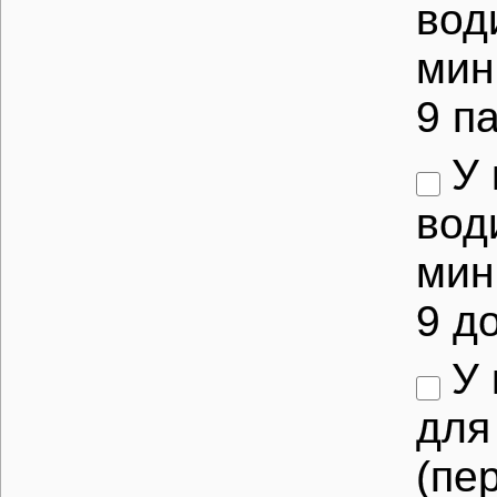
вод
мин
9 п
У 
вод
мин
9 д
У 
для
(пе