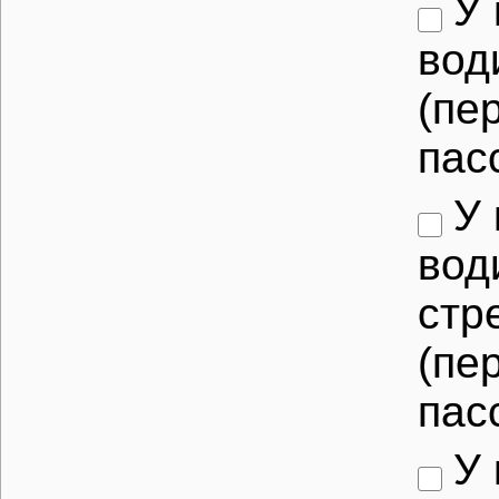
У 
вод
(пе
пас
У 
вод
стр
(пе
пас
У 