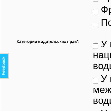
Ф
По
У 
Категории водительских прав*:
нац
вод
У 
меж
вод