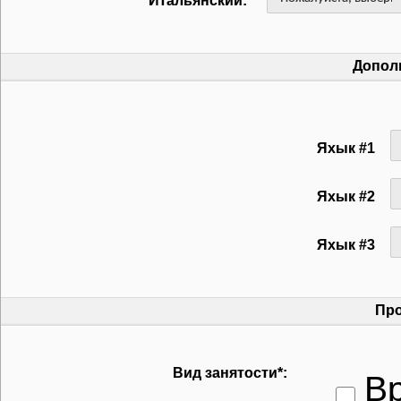
Итальянский:
Допол
Яхык #1
Яхык #2
Яхык #3
Пр
Вид занятости*:
В