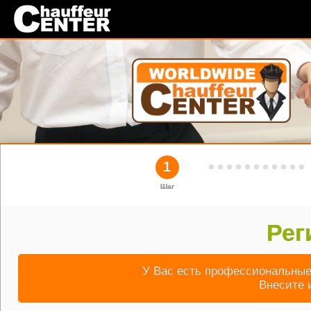
1
Шаг
Рег
У Вас есть профессиональные
Внесите 