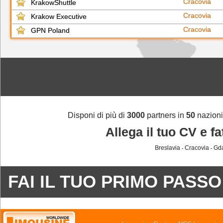
Cracovia
KrakowShuttle
Cracovia
Krakow Executive
Cracovia
GPN Poland
Disponi di più di
3000
partners in
50
nazioni,
Allega il tuo CV e f
Breslavia
Cracovia
Gd
-
-
FAI IL TUO PRIMO PASSO