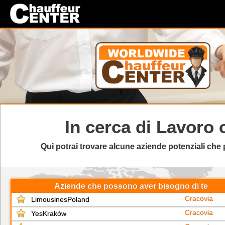
In cerca di
Lavoro 
Qui potrai trovare alcune aziende potenziali ch
Aziende che possono aver bisogno di te
Cracovia
LimousinesPoland
Cracovia
YesKraków